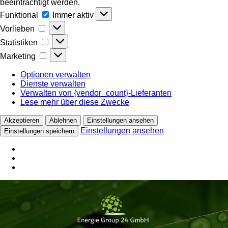
beeinträchtigt werden.
Funktional
Funktional
Immer aktiv
Vorlieben
Vorlieben
Statistiken
Statistiken
Marketing
Marketing
Optionen verwalten
Dienste verwalten
Verwalten von {vendor_count}-Lieferanten
Lese mehr über diese Zwecke
Akzeptieren
Ablehnen
Einstellungen ansehen
Einstellungen ansehen
Einstellungen speichern
Zum
Inhalt
springen